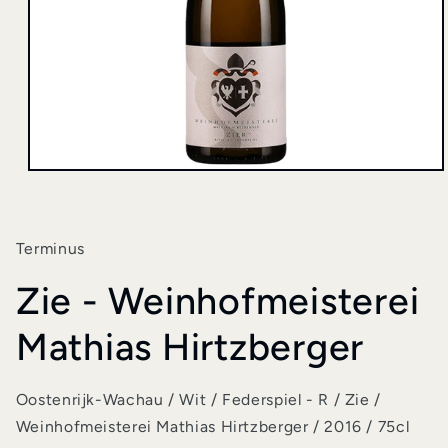
Media
1
openen
in
modaal
Terminus
Zie - Weinhofmeisterei
Mathias Hirtzberger
Oostenrijk-Wachau / Wit / Federspiel - R / Zie /
Weinhofmeisterei Mathias Hirtzberger / 2016 / 75cl