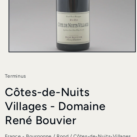
Media
1
openen
in
modaal
Terminus
Côtes-de-Nuits
Villages - Domaine
René Bouvier
France - Bourgogne / Rood / Côtes-de-Nuits-Villages