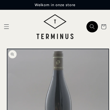
Meteen
Welkom in onze store
naar de
content
Winkelwa
a direct naar
roductinformatie