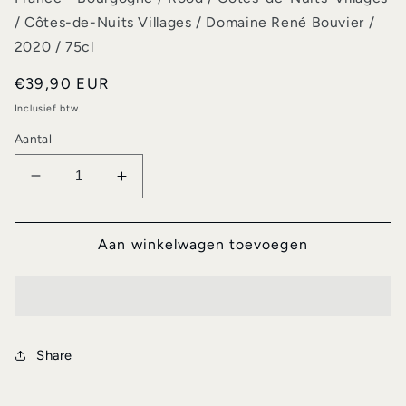
/ Côtes-de-Nuits Villages / Domaine René Bouvier /
2020 / 75cl
Normale
€39,90 EUR
prijs
Inclusief btw.
Aantal
Aantal
Aantal
verlagen
verhogen
voor
voor
Côtes-
Côtes-
Aan winkelwagen toevoegen
de-
de-
Nuits
Nuits
Villages
Villages
-
-
Domaine
Domaine
Share
René
René
Bouvier
Bouvier