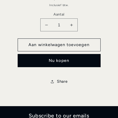
prijs
Inclusief btw.
Aantal
Aantal
Aantal
verlagen
verhogen
voor
voor
Condrieu
Condrieu
Aan winkelwagen toevoegen
-
-
Famille
Famille
Nu kopen
Garon
Garon
Share
Subscribe to our emails