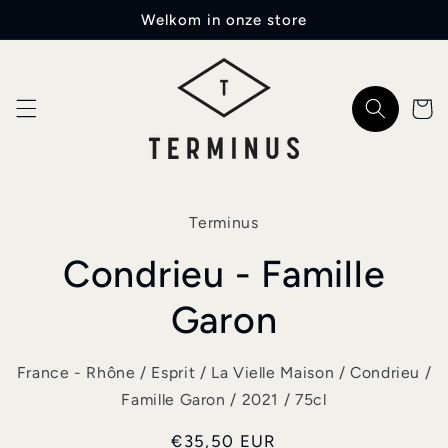
Meteen
Welkom in onze store
naar de
content
Winkelwa
a direct naar
Terminus
roductinformatie
Condrieu - Famille
Garon
France - Rhône / Esprit / La Vielle Maison / Condrieu /
Famille Garon / 2021 / 75cl
Normale
€35,50 EUR