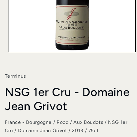
Media
1
openen
in
modaal
Terminus
NSG 1er Cru - Domaine
Jean Grivot
France - Bourgogne / Rood / Aux Boudots / NSG 1er
Cru / Domaine Jean Grivot / 2013 / 75cl