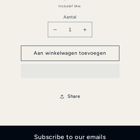
prijs
Inclusief btw.
Aantal
Aantal
Aantal
verlagen
verhogen
voor
voor
Anjou
Anjou
Aan winkelwagen toevoegen
-
-
Domaine
Domaine
Thibaud
Thibaud
Boudignon
Boudignon
Share
Subscribe to our emails