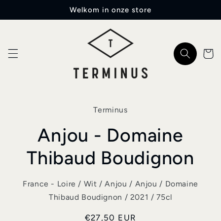
Meteen
Welkom in onze store
naar de
content
Winkelwa
a direct naar
Terminus
roductinformatie
Anjou - Domaine
Thibaud Boudignon
France - Loire / Wit / Anjou / Anjou / Domaine
Thibaud Boudignon / 2021 / 75cl
Normale
€27,50 EUR